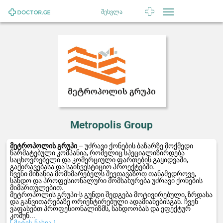
შესვლა
Metropolis Group
მეტროპოლის გრუპი
– უძრავი ქონების ბაზარზე მოქმედი
წარმატებული კომპანია, რომელიც სპეციალიზირდება
საცხოვრებელი და კომერციული ფართების გაყიდვაში,
გაქირავებასა და საინვესტიციო პროექტებში.
ჩვენი მიზანია მომხმარებელს შევთავაზოთ თანამედროვე,
სანდო და პროფესიონალური მომსახურება უძრავი ქონების
მიმართულებით.
მეტროპოლის გრუპი-ს გუნდი შედგება მოტივირებული, ზრდასა
და განვითარებაზე ორიენტირებული ადამიანებისგან. ჩვენ
ვაფასებთ პროფესიონალიზმს, სანდოობას და ეფექტურ
კომუნ...
[ მეტის ნახვა ]